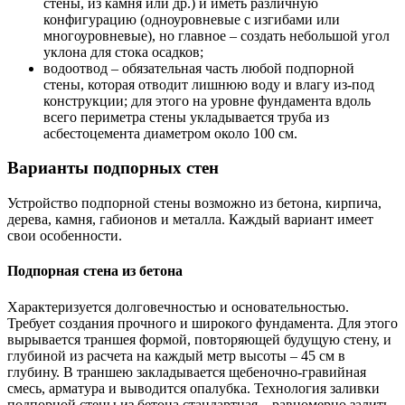
стены, из камня или др.) и иметь различную
конфигурацию (одноуровневые с изгибами или
многоуровневые), но главное – создать небольшой угол
уклона для стока осадков;
водоотвод – обязательная часть любой подпорной
стены, которая отводит лишнюю воду и влагу из-под
конструкции; для этого на уровне фундамента вдоль
всего периметра стены укладывается труба из
асбестоцемента диаметром около 100 см.
Варианты подпорных стен
Устройство подпорной стены возможно из бетона, кирпича,
дерева, камня, габионов и металла. Каждый вариант имеет
свои особенности.
Подпорная стена из бетона
Характеризуется долговечностью и основательностью.
Требует создания прочного и широкого фундамента. Для этого
вырывается траншея формой, повторяющей будущую стену, и
глубиной из расчета на каждый метр высоты – 45 см в
глубину. В траншею закладывается щебеночно-гравийная
смесь, арматура и выводится опалубка. Технология заливки
подпорной стены из бетона стандартная – равномерно залить